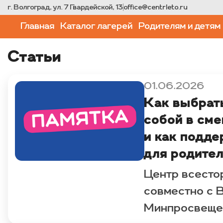
г. Волгоград, ул. 7 Гвардейской, 13
|
office@centrleto.ru
Главная
Каталог лагерей
Родителям и детям
Статьи
01.06.2026
Как выбрать
собой в сме
и как подде
для родите
Центр всесто
совместно с 
Минпросвещен