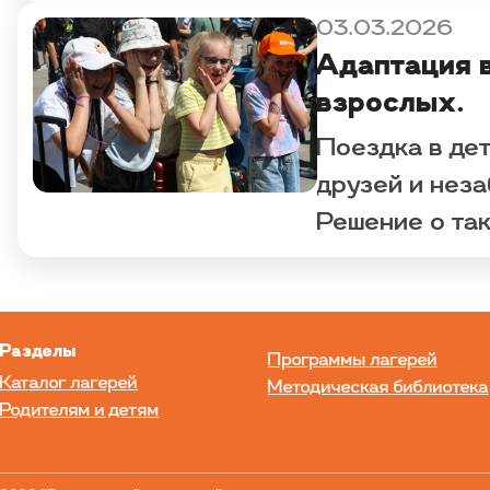
памятки для 
03.03.2026
путевок, с а
Адаптация 
рекомендация
взрослых.
Поездка в дет
друзей и нез
Решение о та
легким волнен
статье мы об
отдых в лагер
Разделы
Программы лагерей
Каталог лагерей
Методическая библиотека
Родителям и детям