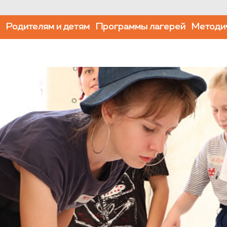
u
й
Родителям и детям
Программы лагерей
Методи