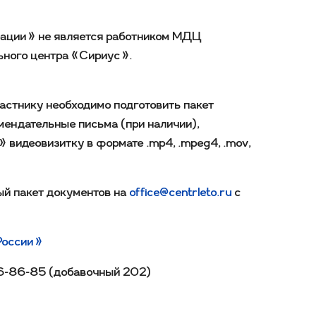
рации» не является работником МДЦ
ного центра «Сириус».
частнику необходимо подготовить пакет
мендательные письма (при наличии),
 видеовизитку в формате .mp4, .mpeg4, .mov,
мый пакет документов на
office@centrleto.ru
с
 России»
96-86-85 (добавочный 202)