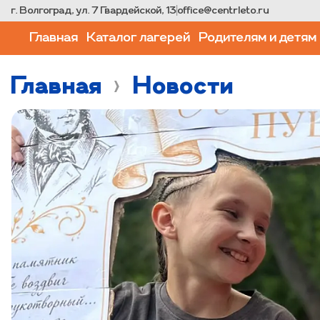
г. Волгоград, ул. 7 Гвардейской, 13
|
office@centrleto.ru
Главная
Каталог лагерей
Родителям и детям
Главная
›
Новости